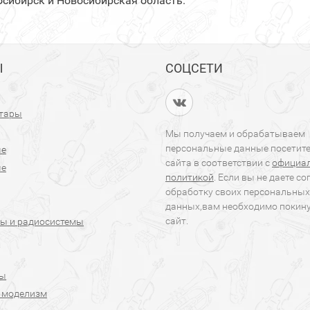
осибирск и Новосибирская область.
Ы
СОЦСЕТИ
итары
Мы получаем и обрабатываем
персональные данные посетит
ые
сайта в соответствии с
официа
ые
политикой
. Если вы не даете со
обработку своих персональных
данных,вам необходимо покин
сайт.
ы и радиосистемы
ры
 моделизм