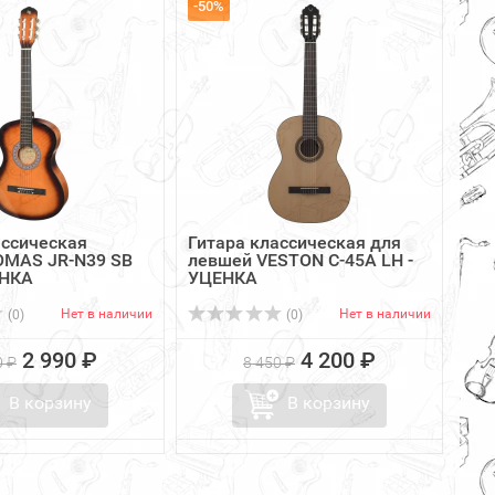
-50%
ассическая
Гитара классическая для
OMAS JR-N39 SB
левшей VESTON C-45A LH -
ЕНКА
УЦЕНКА
Нет в наличии
Нет в наличии
(0)
(0)
2 990 ₽
4 200 ₽
0 ₽
8 450 ₽
В корзину
В корзину