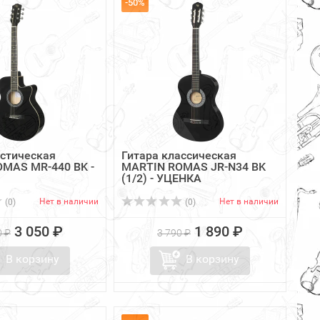
-50%
устическая
Гитара классическая
MAS MR-440 BK -
MARTIN ROMAS JR-N34 BK
(1/2) - УЦЕНКА
Нет в наличии
Нет в наличии
(0)
(0)
3 050 ₽
1 890 ₽
0 ₽
3 790 ₽
В корзину
В корзину