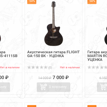
-50%
-50%
ара
Акустическая гитара FLIGHT
Гитара ак
S-4111SB
GA-150 BK - УЦЕНКА
MARTIN RO
УЦЕНКА
Нет в наличии
Нет в наличии
(0)
00 ₽
7 000 ₽
14 000 ₽
6 15
зину
В корзину