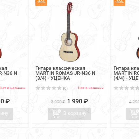
-50%
-30%
кая
Гитара классическая
Гитара кл
-N36 N
MARTIN ROMAS JR-N36 N
MARTIN R
(3/4) - УЦЕНКА
(4/4) - УЦ
Нет в наличии
Нет в наличии
(0)
90 ₽
1 990 ₽
3 990 ₽
4 29
зину
В корзину