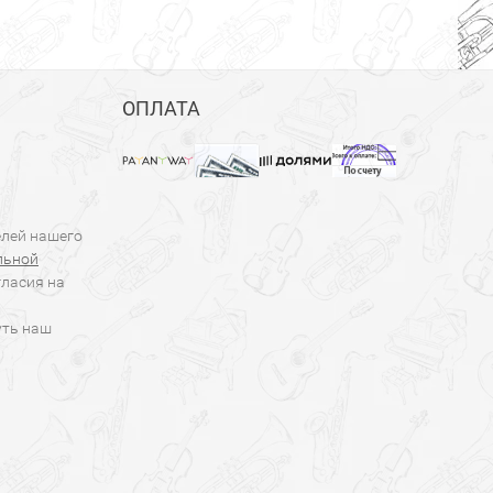
ОПЛАТА
елей нашего
льной
гласия на
уть наш