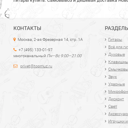
Гитары купить. Самовывоз и дешёвая доставка Нов
КОНТАКТЫ
РАЗДЕЛ
Москва, 2-ая Фрезерная 14, стр. 1А
Гитары
Всё для г
+7 (495) 133-01-97
Духовые
многоканальный
Пн—Вс 9:00—21:00
Клавишн
privet@topmuz.ru
Смычков
Звук
Ударные
Микрофон
Дисконт
Свет
Аксессуа
Игрушки и