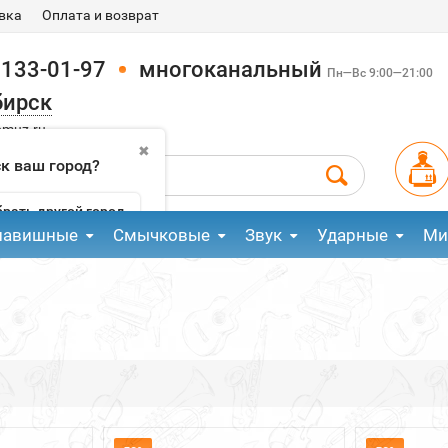
вка
Оплата и возврат
 133-01-97
многоканальный
Пн—Вс 9:00—21:00
бирск
pmuz.ru
✖
к ваш город?
рать другой город
лавишные
Смычковые
Звук
Ударные
Ми