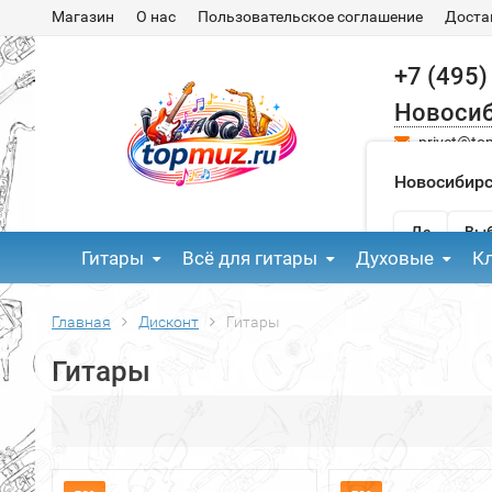
Магазин
О нас
Пользовательское соглашение
Доста
+7 (495)
Новоси
privet@to
Новосибирс
Да
Выб
Гитары
Всё для гитары
Духовые
К
Главная
Дисконт
Гитары
Гитары