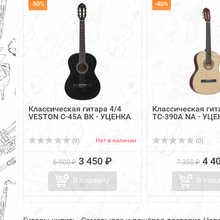
-50%
-40%
Классическая гитара 4/4
Классическая гита
VESTON C-45A BK - УЦЕНКА
TC-390A NA - УЦ
Нет в наличии
(0)
(0)
3 450 ₽
4 4
6 900 ₽
7 350 ₽
В корзину
В кор