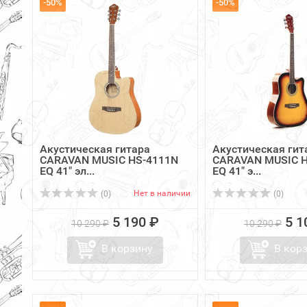
-50%
-50%
Акустическая гитара
Акустическая гит
CARAVAN MUSIC HS-4111N
CARAVAN MUSIC H
EQ 41" эл...
EQ 41" э...
Нет в наличии
(0)
(0)
5 190 ₽
5 1
10 290 ₽
10 290 ₽
В корзину
В кор