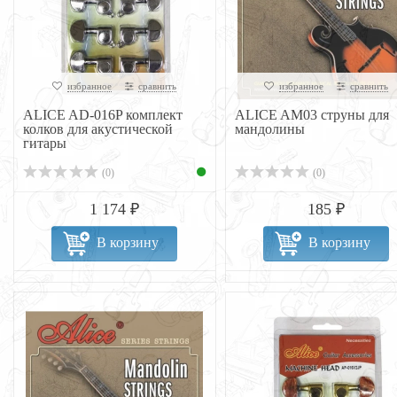
избранное
сравнить
избранное
сравнить
ALICE AD-016P комплект
ALICE AM03 струны для
колков для акустической
мандолины
гитары
(0)
(0)
1 174 ₽
185 ₽
В корзину
В корзину