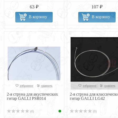
63 ₽
107 ₽
В корзину
В корзину
избранное
сравнить
избранное
сравнить
2-я струна для акустических
2-я струна для классическ
гитар GALLI PSR014
гитар GALLI LG42
(0)
(0)