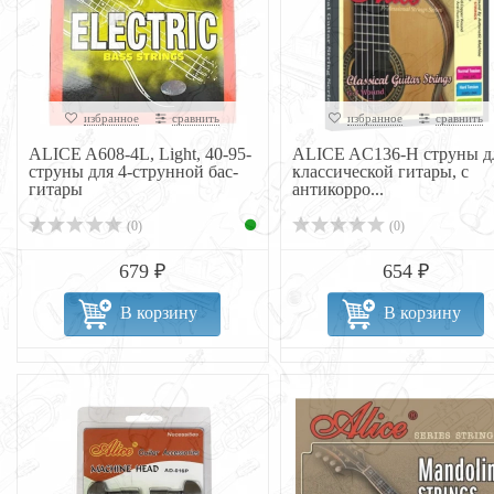
избранное
сравнить
избранное
сравнить
ALICE A608-4L, Light, 40-95-
ALICE AC136-H струны д
струны для 4-струнной бас-
классической гитары, с
гитары
антикорро...
(0)
(0)
679 ₽
654 ₽
В корзину
В корзину