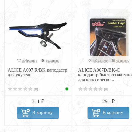
избранное
сравнить
избранное
сравнить
ALICE A007 R/BK каподастр
ALICE A007D/BK-C
для укулеле
каподастр быстрозажимно
для классическо...
(0)
(0)
311 ₽
291 ₽
В корзину
В корзину