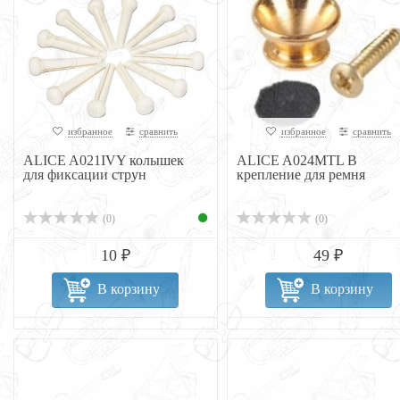
избранное
сравнить
избранное
сравнить
ALICE A021IVY колышек
ALICE A024MTL B
для фиксации струн
крепление для ремня
(0)
(0)
10 ₽
49 ₽
В корзину
В корзину