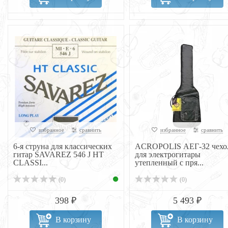
избранное
сравнить
избранное
сравнить
6-я струна для классических
ACROPOLIS АЕГ-32 чехо
гитар SAVAREZ 546 J HT
для электрогитары
CLASSI...
утепленный с пря...
(0)
(0)
398 ₽
5 493 ₽
В корзину
В корзину