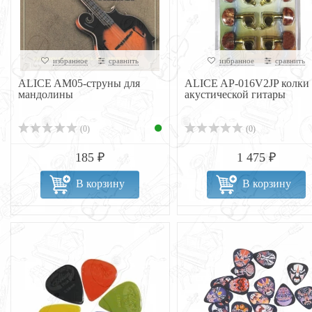
избранное
сравнить
избранное
сравнить
ALICE AM05-струны для
ALICE AP-016V2JP колки 
мандолины
акустической гитары
(0)
(0)
185 ₽
1 475 ₽
В корзину
В корзину