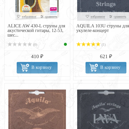
избранное
сравнить
избранное
сравнить
ALICE AW 430-L струны для
AQUILA 103U струны для
акустической гитары, 12-53,
укулеле-концерт
шес...
(0)
(1)
410 ₽
621 ₽
В корзину
В корзину