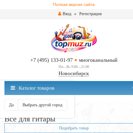
Полная версия сайта
Вход
Регистрация
+7 (495) 133-01-97
многоканальный
Пн—Вс 9:00—21:00
Новосибирск
✖
Каталог товаров
Новосибирск ваш город?
Да
Выбрать другой город
Главная
Всё для гитары
Всё для гитары
Подобрать товар