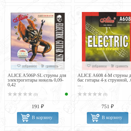
избранное
сравнить
избранное
сравнить
ALICE A506P-SL струны для
ALICE A608 4-M струны д
электрогитары никель 0,09-
бас гитары 4-х струнной, 
0,42
...
(0)
(0)
191 ₽
751 ₽
В корзину
В корзину