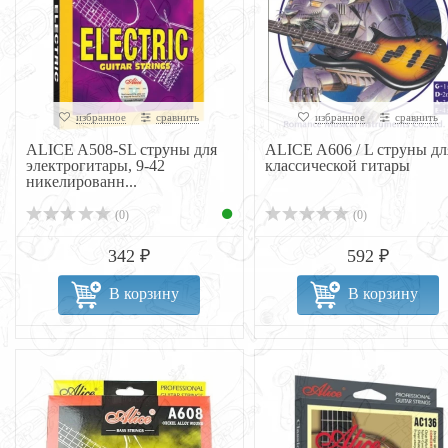
избранное
сравнить
избранное
сравнить
ALICE A508-SL струны для
ALICE A606 / L струны дл
электрогитары, 9-42
классической гитары
никелированн...
(0)
(0)
342 ₽
592 ₽
В корзину
В корзину