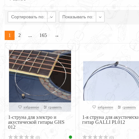
Сортировать по:
Показывать по:
1
2
...
165
→
избранное
сравнить
избранное
сравнить
1-струна для электро и
1-я струна для акустическ
акустической гитары GHS
гитар GALLI PL012
012
(0)
(0)