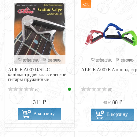
-2%
избранное
сравнить
избранное
сравнить
ALICE A007D/SL-C
ALICE A007E A каподаст
каподастр для классической
гитары пружинный
(0)
(0)
311 ₽
88 ₽
90 ₽
В корзину
В корзину