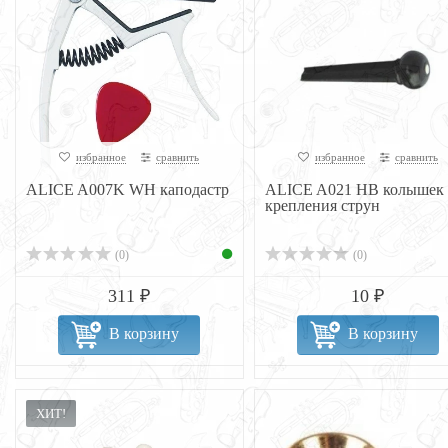
избранное
сравнить
избранное
сравнить
ALICE A007K WH каподастр
ALICE A021 HB колышек 
крепления струн
(0)
(0)
311 ₽
10 ₽
В корзину
В корзину
ХИТ!