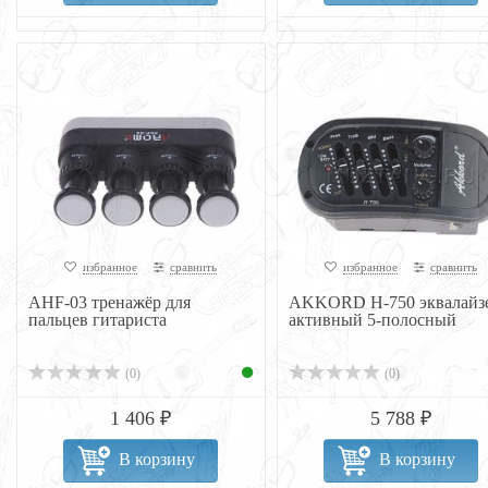
избранное
сравнить
избранное
сравнить
AHF-03 тренажёр для
AKKORD H-750 эквалайз
пальцев гитариста
активный 5-полосный
(0)
(0)
1 406 ₽
5 788 ₽
В корзину
В корзину