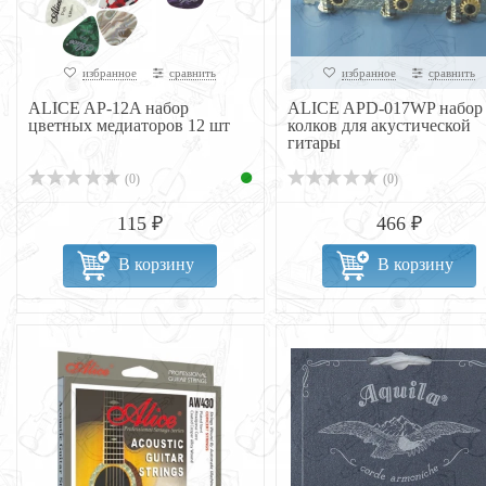
избранное
сравнить
избранное
сравнить
ALICE AP-12A набор
ALICE APD-017WP набор
цветных медиаторов 12 шт
колков для акустической
гитары
(0)
(0)
115 ₽
466 ₽
В корзину
В корзину